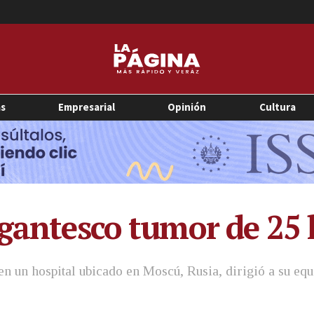
as
Empresarial
Opinión
Cultura
igantesco tumor de 25
 en un hospital ubicado en Moscú, Rusia, dirigió a su e