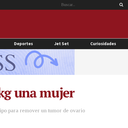
Deportes
Jet Set
Curiosidades
 kg una mujer
quipo para remover un tumor de ovario