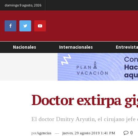
domingo 9 agosto, 2026
Nacionales
Internacionales
Entrevist
Doctor extirpa g
El doctor Dmitry Aryutin, el cirujano jefe
0
por
Agencias
jueves, 29 agosto 2019 1:41 PM