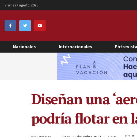
viernes 7 agosto, 2026
Nacionales
Internacionales
Entrevist
Diseñan una ‘aero
podría flotar en l
0
por
Agencias
lunes, 27 diciembre 2021 7:21 AM