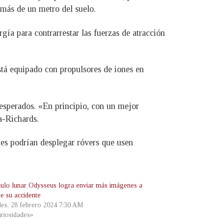
 más de un metro del suelo.
rgía para contrarrestar las fuerzas de atracción
está equipado con propulsores de iones en
 esperados. «En principio, con un mejor
a-Richards.
ides podrían desplegar róvers que usen
ulo lunar Odysseus logra enviar más imágenes a
de su accidente
les, 28 febrero 2024 7:30 AM
riosidades»