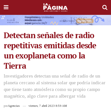
Detectan señales de radio
repetitivas emitidas desde
un exoplaneta como la
Tierra
Investigadores detectan una señal de radio de un
planeta cercano al sistema solar que podría indicar
que tiene tanto atmósfera como su propio campo
magnético, algo clave para albergar vida
por
Agencias
viernes, 7 abril 2023 8:59 AM