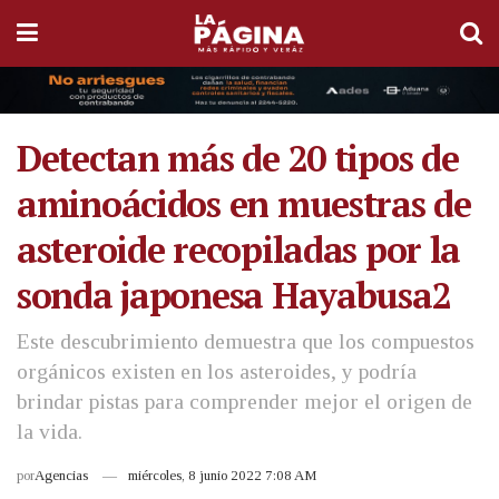
Detectan más de 20 tipos de
aminoácidos en muestras de
asteroide recopiladas por la
sonda japonesa Hayabusa2
Este descubrimiento demuestra que los compuestos
orgánicos existen en los asteroides, y podría
brindar pistas para comprender mejor el origen de
la vida.
por
Agencias
miércoles, 8 junio 2022 7:08 AM