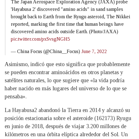
The Japan Aerospace Exploration Agency (JAXA) probe
'Hayabusa 2' discovered "amino acids" in sand samples
brought back to Earth from the Ryugu asteroid, The Nikkei
reported, marking the first time that human beings have
discovered amino acids outside Earth. (Photo/JAXA)
pic.twitter.com/pxSvsgNGH5
— China Focus (@China__Focus)
June 7, 2022
Asimismo, indicó que esto significa que probablemente
se pueden encontrar aminoácidos en otros planetas y
satélites naturales, lo que sugiere que «la vida podría
haber nacido en más lugares del universo de lo que se
pensaba».
La Hayabusa2 abandonó la Tierra en 2014 y alcanzó su
posición estacionaria sobre el asteroide (162173) Ryugu
en junio de 2018, después de viajar 3.200 millones de
kilómetros en una órbita elíptica alrededor del Sol. Un