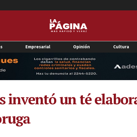
as
Empresarial
Opinión
Cultura
és inventó un té elabo
oruga