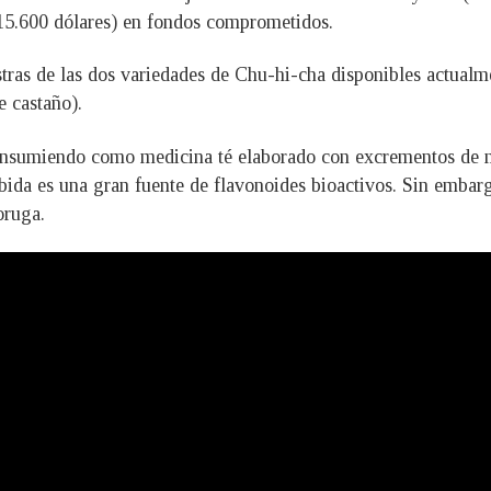
(15.600 dólares) en fondos comprometidos.
ras de las dos variedades de Chu-hi-cha disponibles actualme
 castaño).
consumiendo como medicina té elaborado con excrementos de m
da es una gran fuente de flavonoides bioactivos. Sin embarg
oruga.