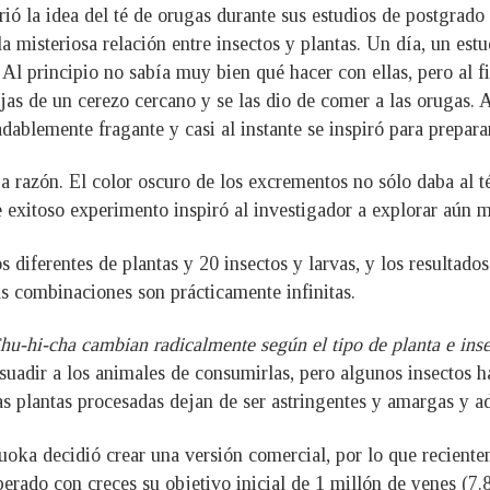
ó la idea del té de orugas durante sus estudios de postgrado 
a misteriosa relación entre insectos y plantas. Un día, un estu
Al principio no sabía muy bien qué hacer con ellas, pero al f
jas de un cerezo cercano y se las dio de comer a las orugas. 
dablemente fragante y casi al instante se inspiró para preparar
 razón. El color oscuro de los excrementos no sólo daba al té
e exitoso experimento inspiró al investigador a explorar aún má
diferentes de plantas y 20 insectos y larvas, y los resultado
as combinaciones son prácticamente infinitas.
Chu-hi-cha cambian radicalmente según el tipo de planta e ins
suadir a los animales de consumirlas, pero algunos insectos h
as plantas procesadas dejan de ser astringentes y amargas y a
uoka decidió crear una versión comercial, por lo que recien
rado con creces su objetivo inicial de 1 millón de yenes (7.800