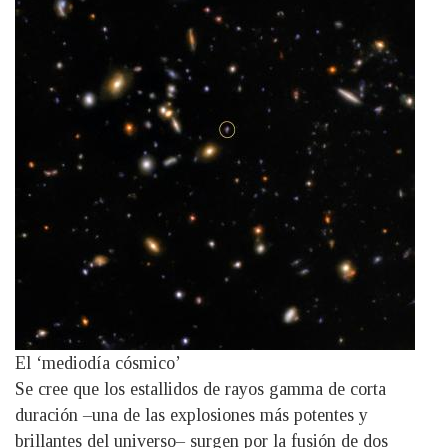
El ‘mediodía cósmico’
Se cree que los estallidos de rayos gamma de corta
duración –una de las explosiones más potentes y
brillantes del universo– surgen ​​por la fusión de dos