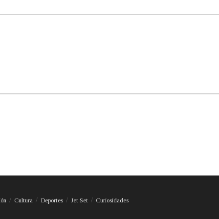
ión
Cultura
Deportes
Jet Set
Curiosidades