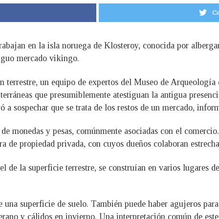
Co
abajan en la isla noruega de Klosteroy, conocida por albergar
tiguo mercado vikingo.
n terrestre, un equipo de expertos del Museo de Arqueología 
terráneas que presumiblemente atestiguan la antigua presenci
evó a sospechar que se trata de los restos de un mercado, inf
s de monedas y pesas, comúnmente asociadas con el comercio.
ora de propiedad privada, con cuyos dueños colaboran estrech
el de la superficie terrestre, se construían en varios lugare
 una superficie de suelo. También puede haber agujeros para 
rano y cálidos en invierno. Una interpretación común de este 