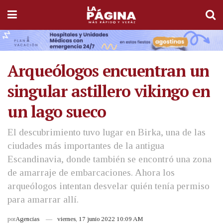
Arqueólogos encuentran un
singular astillero vikingo en
un lago sueco
El descubrimiento tuvo lugar en Birka, una de las
ciudades más importantes de la antigua
Escandinavia, donde también se encontró una zona
de amarraje de embarcaciones. Ahora los
arqueólogos intentan desvelar quién tenía permiso
para amarrar allí.
por
Agencias
viernes, 17 junio 2022 10:09 AM