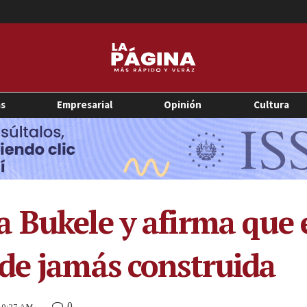
as
Empresarial
Opinión
Cultura
 Bukele y afirma que e
de jamás construida
0
 10:27 AM