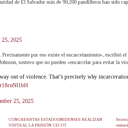
ridad de El Salvador más de 90,200 pandilleros han sido cap
25, 2025
. Precisamente por eso existe el encarcelamiento», escribió e
ohnson, sostuvo que no pueden «encarcelar para evitar la viol
 out of violence. That’s precisely why incarceration ex
m/r18rnNl1bH
mber 25, 2025
CONGRESISTAS ESTADOUNIDENSES REALIZAN
Secret
VISITA AL LA PRISIÓN CECOT
visita