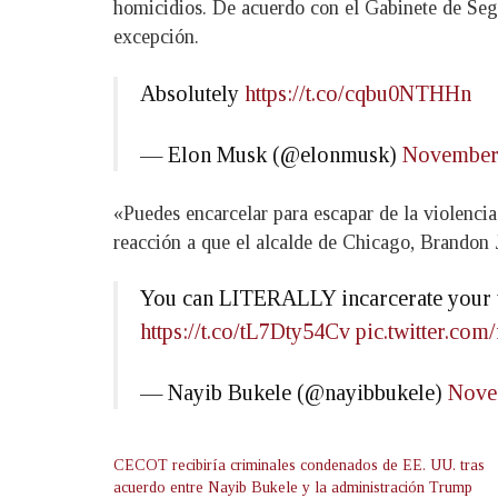
homicidios. De acuerdo con el Gabinete de Segu
excepción.
Absolutely
https://t.co/cqbu0NTHHn
— Elon Musk (@elonmusk)
November 
«Puedes encarcelar para escapar de la violencia
reacción a que el alcalde de Chicago, Brandon J
You can LITERALLY incarcerate your way
https://t.co/tL7Dty54Cv
pic.twitter.co
— Nayib Bukele (@nayibbukele)
Nove
CECOT recibiría criminales condenados de EE. UU. tras
acuerdo entre Nayib Bukele y la administración Trump