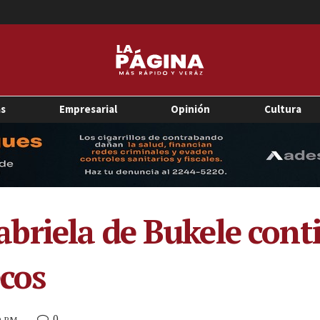
as
Empresarial
Opinión
Cultura
riela de Bukele conti
ecos
0
30 PM