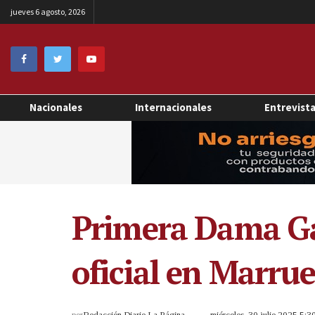
jueves 6 agosto, 2026
Nacionales
Internacionales
Entrevist
Primera Dama Gab
oficial en Marru
por
Redacción Diario La Página
miércoles, 30 julio 2025 5: