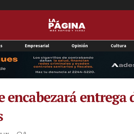
as
Empresarial
Opinión
Cultura
e encabezará entrega d
s
0
:39 AM