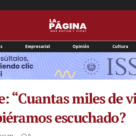
as
Empresarial
Opinión
Cultura
e: “Cuantas miles de v
ubiéramos escuchado?
0
 8:03 PM