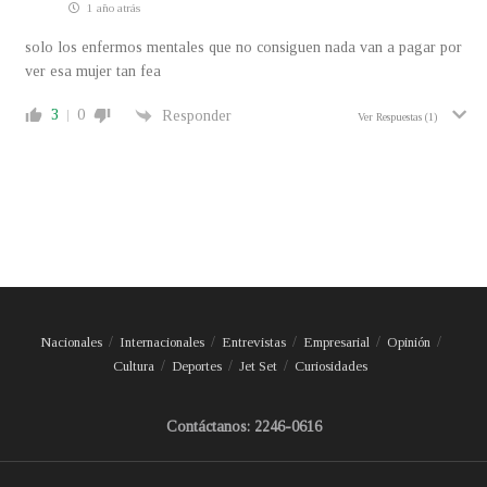
1 año atrás
solo los enfermos mentales que no consiguen nada van a pagar por
ver esa mujer tan fea
3
0
Responder
Ver Respuestas
(1)
Nacionales
Internacionales
Entrevistas
Empresarial
Opinión
Cultura
Deportes
Jet Set
Curiosidades
Contáctanos: 2246-0616