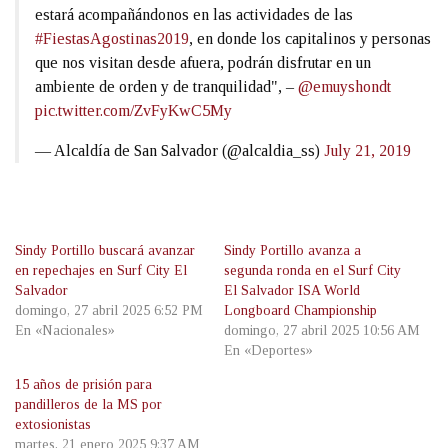
estará acompañándonos en las actividades de las
#FiestasAgostinas2019
, en donde los capitalinos y personas
que nos visitan desde afuera, podrán disfrutar en un
ambiente de orden y de tranquilidad", –
@emuyshondt
pic.twitter.com/ZvFyKwC5My
— Alcaldía de San Salvador (@alcaldia_ss)
July 21, 2019
Sindy Portillo buscará avanzar
Sindy Portillo avanza a
en repechajes en Surf City El
segunda ronda en el Surf City
Salvador
El Salvador ISA World
domingo, 27 abril 2025 6:52 PM
Longboard Championship
En «Nacionales»
domingo, 27 abril 2025 10:56 AM
En «Deportes»
15 años de prisión para
pandilleros de la MS por
extosionistas
martes, 21 enero 2025 9:37 AM