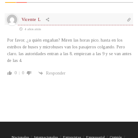
Vicente L
4 años atrás
Por favor, ¿a quién engañan? Miren las horas pico, hasta en los
estribos de buses y microbuses van los pasajeros colgando. Pero
claro, las autoridades entran a las 8, empiezan a las 9 y se van antes
de las 4.
0
0
Responder
Nacionales
Internacionales
Entrevistas
Empresarial
Opinión