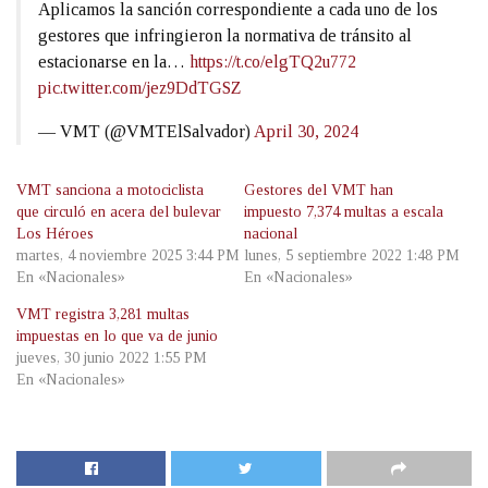
Aplicamos la sanción correspondiente a cada uno de los
gestores que infringieron la normativa de tránsito al
estacionarse en la…
https://t.co/elgTQ2u772
pic.twitter.com/jez9DdTGSZ
— VMT (@VMTElSalvador)
April 30, 2024
VMT sanciona a motociclista
Gestores del VMT han
que circuló en acera del bulevar
impuesto 7,374 multas a escala
Los Héroes
nacional
martes, 4 noviembre 2025 3:44 PM
lunes, 5 septiembre 2022 1:48 PM
En «Nacionales»
En «Nacionales»
VMT registra 3,281 multas
impuestas en lo que va de junio
jueves, 30 junio 2022 1:55 PM
En «Nacionales»