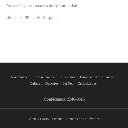
Ya que hay dos maneras de aplicar multas
0
0
Responder
Nacionales
Internacionales
Entrevistas
Empresarial
Opinión
Cultura
Deportes
Jet Set
Curiosidades
Contáctanos: 2246-0616
© 2024 Diario La Página - Noticias de El Salvador