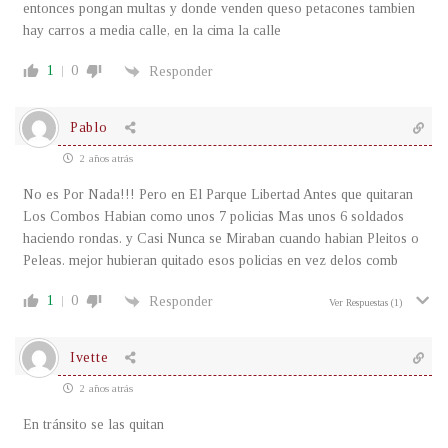
entonces pongan multas y donde venden queso petacones tambien
hay carros a media calle, en la cima la calle
1
0
Responder
Pablo
2 años atrás
No es Por Nada!!! Pero en El Parque Libertad Antes que quitaran
Los Combos Habian como unos 7 policias Mas unos 6 soldados
haciendo rondas. y Casi Nunca se Miraban cuando habian Pleitos o
Peleas. mejor hubieran quitado esos policias en vez delos comb
1
0
Responder
Ver Respuestas
(1)
Ivette
2 años atrás
En tránsito se las quitan