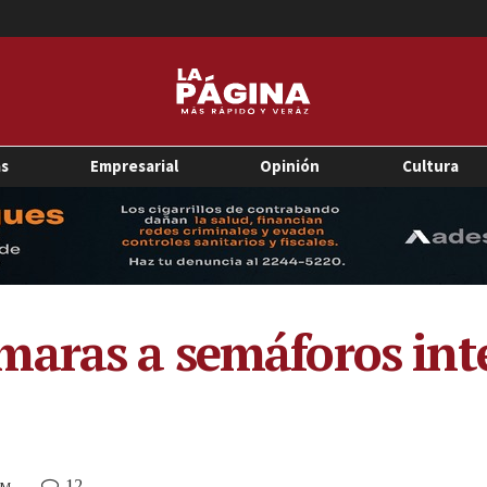
as
Empresarial
Opinión
Cultura
aras a semáforos inte
12
AM