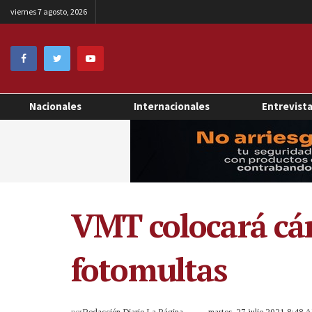
viernes 7 agosto, 2026
Nacionales
Internacionales
Entrevist
VMT colocará cám
fotomultas
por
Redacción Diario La Página
martes, 27 julio 2021 8:48 