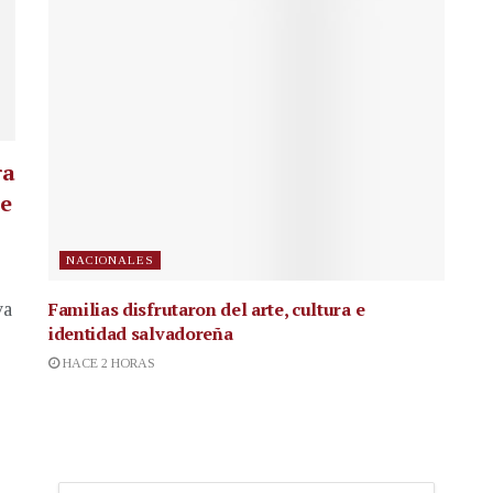
ra
te
NACIONALES
Familias disfrutaron del arte, cultura e
va
identidad salvadoreña
HACE 2 HORAS