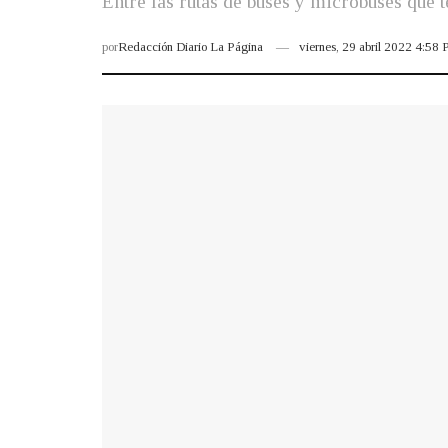
Entre las rutas de buses y microbuses que 
por
Redacción Diario La Página
viernes, 29 abril 2022 4:58