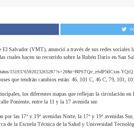
Co
e El Salvador (VMT), anunció a través de sus redes sociales l
, las cuales hacen su recorrido sobre la Rubén Darío en San Sa
or/status/1519376592023265287?s=20&t=NPSTQe_e6dP5tlCxm-YQiQ
buses que tendrán cambios están: 46, 101 C, 46 C, 79, 101, 1
ipales, los diferentes mapas que reflejan la circulación en la
lle Poniente, entre la 11 y la 17 avenida sur.
n por las 17ª y 19ª avenidas Norte, la 17ª y 19ª avenidas Sur, l
erca de la Escuela Técnica de la Salud y Universidad Tecnológ