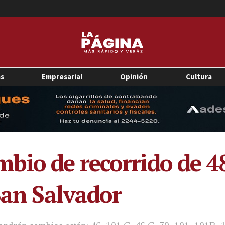
as
Empresarial
Opinión
Cultura
io de recorrido de 4
San Salvador