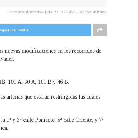
Reorientación de recorridos. | DIARIO LA PÁGINA | Foto : Sec. de Prensa.
mparte en Twitter
as nuevas modificaciones en los recorridos de
lvador.
01B, 101 A, 30 A, 101 B y 46 B.
s arterias que estarán restringidas las cuales
a 1ª y 3ª calle Poniente, 5ª calle Oriente, y 7ª
ica.