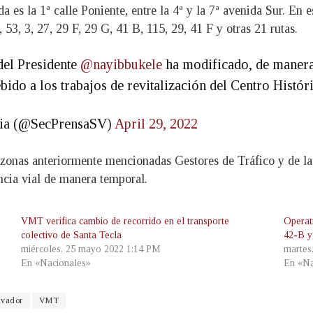
a es la 1ª calle Poniente, entre la 4ª y la 7ª avenida Sur. En 
 53, 3, 27, 29 F, 29 G, 41 B, 115, 29, 41 F y otras 21 rutas.
del Presidente
@nayibbukele
ha modificado, de manera 
bido a los trabajos de revitalización del Centro Histór
ncia (@SecPrensaSV)
April 29, 2022
onas anteriormente mencionadas Gestores de Tráfico y de la 
encia vial de manera temporal.
VMT verifica cambio de recorrido en el transporte
Operati
colectivo de Santa Tecla
42-B y
miércoles, 25 mayo 2022 1:14 PM
martes
En «Nacionales»
En «Na
lvador
VMT