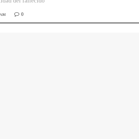
idad del fallecido
0
5 AM