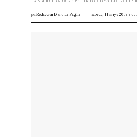
Las autoridades declinaron revelar la ident
por
Redacción Diario La Página
sábado, 11 mayo 2019 9:0