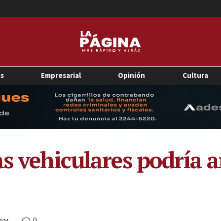
as
Empresarial
Opinión
Cultura
as vehiculares podría 
0
1 PM