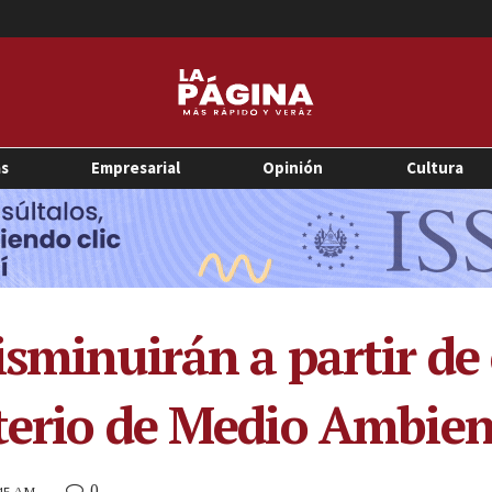
as
Empresarial
Opinión
Cultura
sminuirán a partir de 
terio de Medio Ambien
0
:45 AM