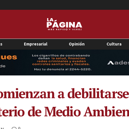
as
Empresarial
Opinión
Cultura
omienzan a debilitars
terio de Medio Ambien
0
 AM