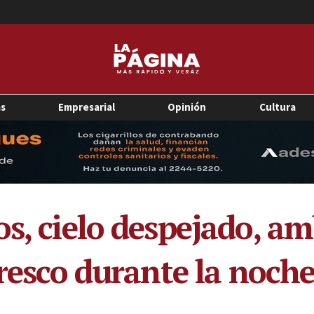
as
Empresarial
Opinión
Cultura
s, cielo despejado, am
fresco durante la noch