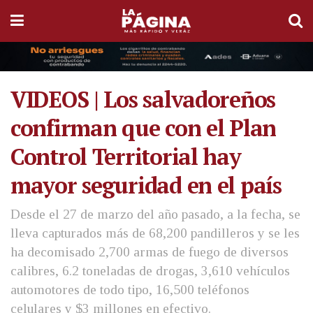
VIDEOS | Los salvadoreños
confirman que con el Plan
Control Territorial hay
mayor seguridad en el país
Desde el 27 de marzo del año pasado, a la fecha, se
lleva capturados más de 68,200 pandilleros y se les
ha decomisado 2,700 armas de fuego de diversos
calibres, 6.2 toneladas de drogas, 3,610 vehículos
automotores de todo tipo, 16,500 teléfonos
celulares y $3 millones en efectivo.