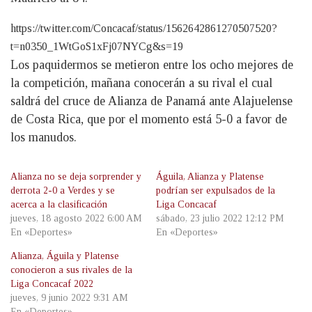
https://twitter.com/Concacaf/status/1562642861270507520?
t=n0350_1WtGoS1xFj07NYCg&s=19
Los paquidermos se metieron entre los ocho mejores de
la competición, mañana conocerán a su rival el cual
saldrá del cruce de Alianza de Panamá ante Alajuelense
de Costa Rica, que por el momento está 5-0 a favor de
los manudos.
Alianza no se deja sorprender y
Águila, Alianza y Platense
derrota 2-0 a Verdes y se
podrían ser expulsados de la
acerca a la clasificación
Liga Concacaf
jueves, 18 agosto 2022 6:00 AM
sábado, 23 julio 2022 12:12 PM
En «Deportes»
En «Deportes»
Alianza, Águila y Platense
conocieron a sus rivales de la
Liga Concacaf 2022
jueves, 9 junio 2022 9:31 AM
En «Deportes»