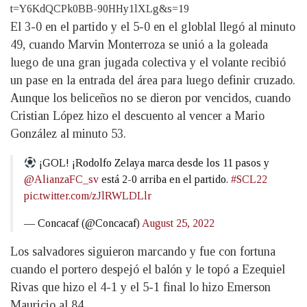
t=Y6KdQCPk0BB-90HHy1lXLg&s=19
El 3-0 en el partido y el 5-0 en el globlal llegó al minuto
49, cuando Marvin Monterroza se unió a la goleada
luego de una gran jugada colectiva y el volante recibió
un pase en la entrada del área para luego definir cruzado.
Aunque los beliceños no se dieron por vencidos, cuando
Cristian López hizo el descuento al vencer a Mario
González al minuto 53.
¡GOL! ¡Rodolfo Zelaya marca desde los 11 pasos y
@AlianzaFC_sv
está 2-0 arriba en el partido.
#SCL22
pic.twitter.com/zJlRWLDLlr
— Concacaf (@Concacaf)
August 25, 2022
Los salvadores siguieron marcando y fue con fortuna
cuando el portero despejó el balón y le topó a Ezequiel
Rivas que hizo el 4-1 y el 5-1 final lo hizo Emerson
Mauricio al 84.