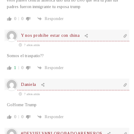
esos paises central america dilo usa no creo que sea tu pais tus
padres fueron inmigrante tu esposa trump
0
0
Responder
Y nos prohíbe estar con china
7 años atrás
Somos el traspatio??
1
0
Responder
Daniela
7 años atrás
GoHome Trump
0
0
Responder
#DEVUELVANLOROBADOARENEROS