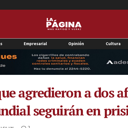
as
Empresarial
Opinión
Cultura
que agredieron a dos a
undial seguirán en pris
2
 11:50 AM