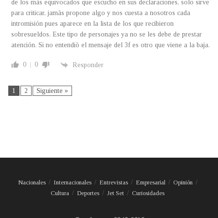
de los màs equivocados que escucho en sus declaraciones, solo sirve
para criticar, jamàs propone algo y nos cuesta a nosotros cada
intromisión pues aparece en la lista de los que recibieron
sobresueldos. Este tipo de personajes ya no se les debe de prestar
atención. Si no entendiò el mensaje del 3f es otro que viene a la baja.
0
0
Responder
1
2
Siguiente »
Nacionales
Internacionales
Entrevistas
Empresarial
Opinión
Cultura
Deportes
Jet Set
Curiosidades