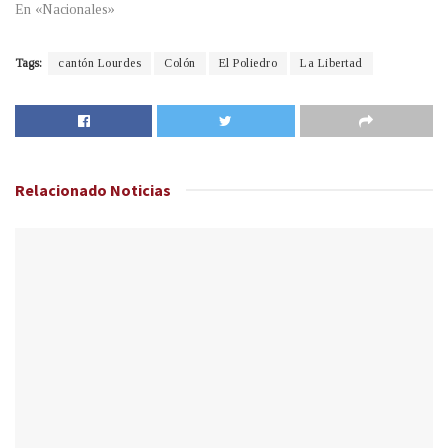
En «Nacionales»
Tags:
cantón Lourdes
Colón
El Poliedro
La Libertad
Relacionado
Noticias