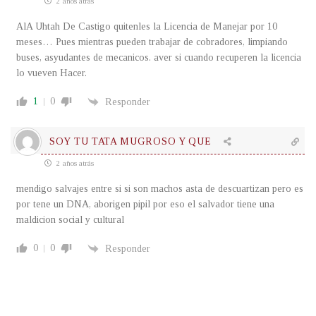
2 años atrás
AlA Uhtah De Castigo quitenles la Licencia de Manejar por 10
meses… Pues mientras pueden trabajar de cobradores, limpiando
buses, asyudantes de mecanicos. aver si cuando recuperen la licencia
lo vueven Hacer.
1
0
Responder
SOY TU TATA MUGROSO Y QUE
2 años atrás
mendigo salvajes entre si si son machos asta de descuartizan pero es
por tene un DNA, aborigen pipil por eso el salvador tiene una
maldicion social y cultural
0
0
Responder