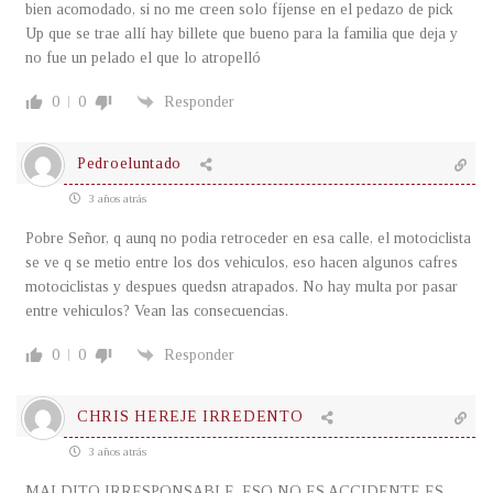
bien acomodado, si no me creen solo fíjense en el pedazo de pick
Up que se trae allí hay billete que bueno para la familia que deja y
no fue un pelado el que lo atropelló
0
0
Responder
Pedroeluntado
3 años atrás
Pobre Señor, q aunq no podia retroceder en esa calle, el motociclista
se ve q se metio entre los dos vehiculos, eso hacen algunos cafres
motociclistas y despues quedsn atrapados. No hay multa por pasar
entre vehiculos? Vean las consecuencias.
0
0
Responder
CHRIS HEREJE IRREDENTO
3 años atrás
MALDITO IRRESPONSABLE, ESO NO ES ACCIDENTE ES