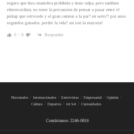
seguro que hizo maniobra prohibida y tiene culpa, pero tambien
elmotociclista, no tener la precaucion de pensar a pasar entre el
pickup que retrocede y el gran camion a la par? en serio?! por unos
segundos ganados, perder la vida? asi son la mayoria!
0
0
Responder
Nacionales
Internacionales
Entrevistas
Empresarial
Opinión
Cultura
Deportes
Jet Set
Curiosidades
Contáctanos: 2246-0616