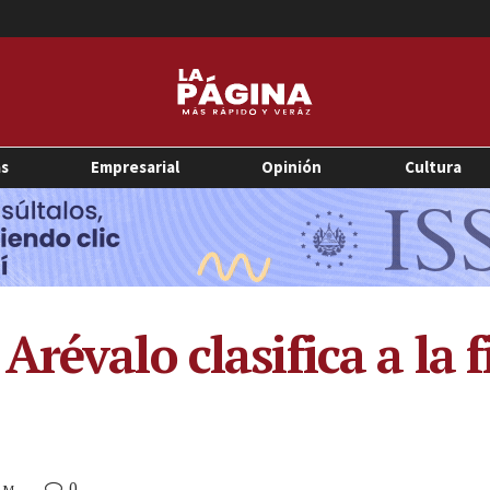
as
Empresarial
Opinión
Cultura
révalo clasifica a la f
0
 AM