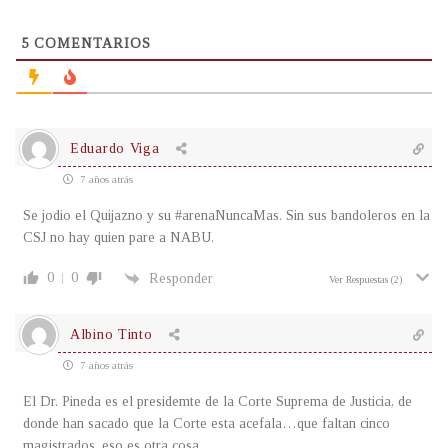
5
COMENTARIOS
Eduardo Viga
7 años atrás
Se jodio el Quijazno y su #arenaNuncaMas. Sin sus bandoleros en la
CSJ no hay quien pare a NABU.
0
0
Responder
Ver Respuestas
(2)
Albino Tinto
7 años atrás
El Dr. Pineda es el presidemte de la Corte Suprema de Justicia, de
donde han sacado que la Corte esta acefala…que faltan cinco
magistrados, eso es otra cosa…