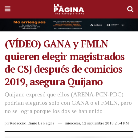
(VÍDEO) GANA y FMLN
quieren elegir magistrados
de CSJ después de comicios
2019, asegura Quijano
Quijano expresó que ellos (ARENA-PCN-PDC)
podrían elegirlos solo con GANA o el FMLN, pero
no se logra porque los dos se han unido
por
Redacción Diario La Página
miércoles, 12 septiembre 2018 2:54 PM