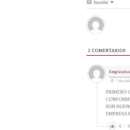
Suscribir
2
COMENTARIOS
Empleados 
7 años atrá
PRIMERO 
CONFORME,
SON BUEN
EMPRESA P
0
0