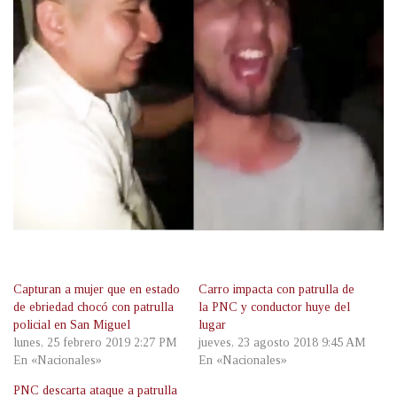
Capturan a mujer que en estado
Carro impacta con patrulla de
de ebriedad chocó con patrulla
la PNC y conductor huye del
policial en San Miguel
lugar
lunes, 25 febrero 2019 2:27 PM
jueves, 23 agosto 2018 9:45 AM
En «Nacionales»
En «Nacionales»
PNC descarta ataque a patrulla