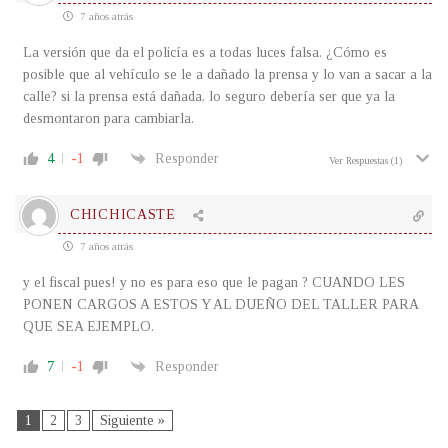
7 años atrás
La versión que da el policía es a todas luces falsa. ¿Cómo es
posible que al vehículo se le a dañado la prensa y lo van a sacar a la
calle? si la prensa está dañada, lo seguro debería ser que ya la
desmontaron para cambiarla.
4
-1
Responder
Ver Respuestas
(1)
CHICHICASTE
7 años atrás
y el fiscal pues! y no es para eso que le pagan ? CUANDO LES
PONEN CARGOS A ESTOS Y AL DUEÑO DEL TALLER PARA
QUE SEA EJEMPLO.
7
-1
Responder
1
2
3
Siguiente »