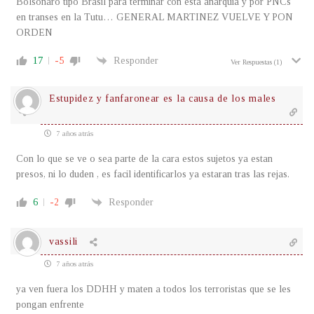
Bolsonaro tipo Brasil para terminar con esta anarquia y por PNCs
en transes en la Tutu… GENERAL MARTINEZ VUELVE Y PON
ORDEN
17
-5
Responder
Ver Respuestas
(1)
Estupidez y fanfaronear es la causa de los males
7 años atrás
Con lo que se ve o sea parte de la cara estos sujetos ya estan
presos, ni lo duden , es facil identificarlos ya estaran tras las rejas.
6
-2
Responder
vassili
7 años atrás
ya ven fuera los DDHH y maten a todos los terroristas que se les
pongan enfrente