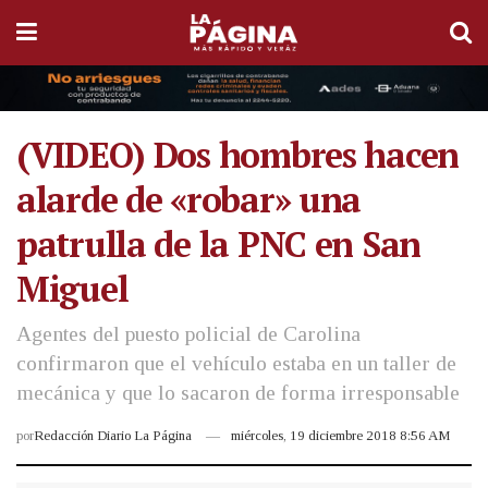
(VIDEO) Dos hombres hacen
alarde de «robar» una
patrulla de la PNC en San
Miguel
Agentes del puesto policial de Carolina
confirmaron que el vehículo estaba en un taller de
mecánica y que lo sacaron de forma irresponsable
por
Redacción Diario La Página
miércoles, 19 diciembre 2018 8:56 AM