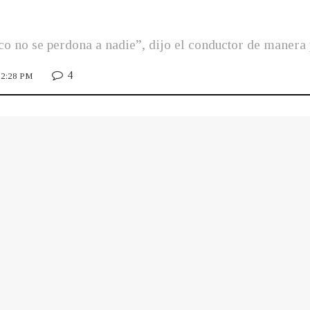
co no se perdona a nadie”, dijo el conductor de manera 
4
 12:28 PM