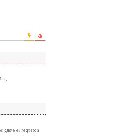
ños,
es guste el regueton