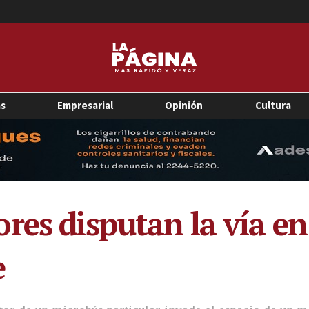
as
Empresarial
Opinión
Cultura
res disputan la vía en
e