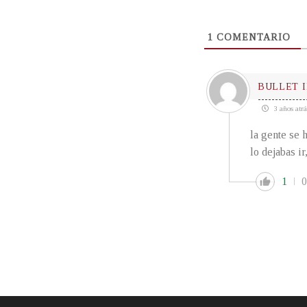
1
COMENTARIO
BULLET 
3 años atrá
la gente se 
lo dejabas ir
1
0