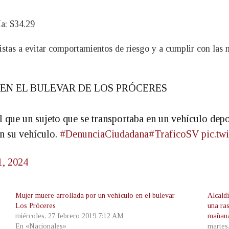
ía: $34.29
tas a evitar comportamientos de riesgo y a cumplir con las no
EN EL BULEVAR DE LOS PRÓCERES
 que un sujeto que se transportaba en un vehículo dep
n su vehículo.
#DenunciaCiudadana
#TraficoSV
pic.tw
1, 2024
Mujer muere arrollada por un vehículo en el bulevar
Alcald
Los Próceres
una ra
miércoles, 27 febrero 2019 7:12 AM
mañan
En «Nacionales»
martes