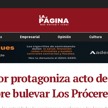
as
Empresarial
Opinión
Cultura
r protagoniza acto de
bre bulevar Los Prócere