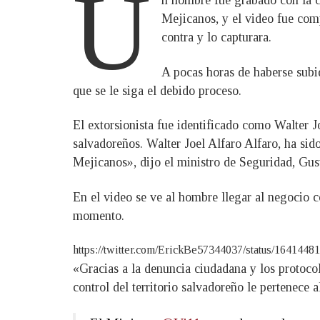
U
n hombre fue grabado con la c
Mejicanos, y el video fue comp
contra y lo capturara.
A pocas horas de haberse subid
que se le siga el debido proceso.
El extorsionista fue identificado como Walter Jo
salvadoreños. Walter Joel Alfaro Alfaro, ha sid
Mejicanos», dijo el ministro de Seguridad, Gust
En el video se ve al hombre llegar al negocio c
momento.
https://twitter.com/ErickBe57344037/status/164144
«Gracias a la denuncia ciudadana y los protocol
control del territorio salvadoreño le pertenece 