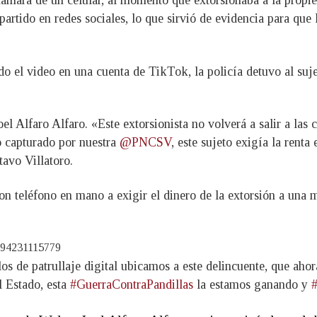
ámara de un celular, al momento que extorsionaba a la propi
artido en redes sociales, lo que sirvió de evidencia para que l
o el video en una cuenta de TikTok, la policía detuvo al suje
el Alfaro Alfaro. «Este extorsionista no volverá a salir a las 
o capturado por nuestra
@PNCSV
, este sujeto exigía la rent
avo Villatoro.
on teléfono en mano a exigir el dinero de la extorsión a una m
8194231115779
os de patrullaje digital ubicamos a este delincuente, que ahor
al Estado, esta
#GuerraContraPandillas
la estamos ganando y