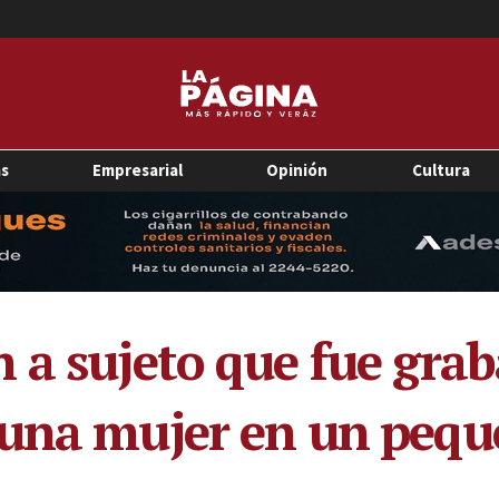
as
Empresarial
Opinión
Cultura
 a sujeto que fue gra
 una mujer en un pequ