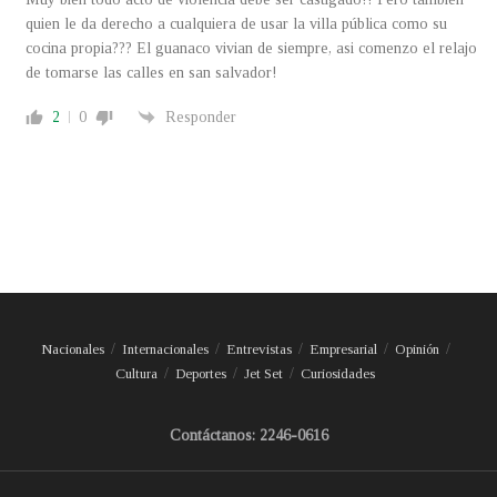
quien le da derecho a cualquiera de usar la villa pública como su
cocina propia??? El guanaco vivian de siempre, asi comenzo el relajo
de tomarse las calles en san salvador!
2
0
Responder
Nacionales
Internacionales
Entrevistas
Empresarial
Opinión
Cultura
Deportes
Jet Set
Curiosidades
Contáctanos: 2246-0616