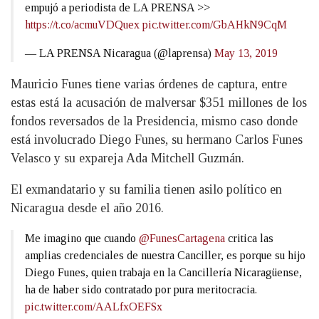
empujó a periodista de LA PRENSA >>
https://t.co/acmuVDQuex
pic.twitter.com/GbAHkN9CqM
— LA PRENSA Nicaragua (@laprensa)
May 13, 2019
Mauricio Funes tiene varias órdenes de captura, entre
estas está la acusación de malversar $351 millones de los
fondos reversados de la Presidencia, mismo caso donde
está involucrado Diego Funes, su hermano Carlos Funes
Velasco y su expareja Ada Mitchell Guzmán.
El exmandatario y su familia tienen asilo político en
Nicaragua desde el año 2016.
Me imagino que cuando
@FunesCartagena
critica las
amplias credenciales de nuestra Canciller, es porque su hijo
Diego Funes, quien trabaja en la Cancillería Nicaragüense,
ha de haber sido contratado por pura meritocracia.
pic.twitter.com/AALfxOEFSx