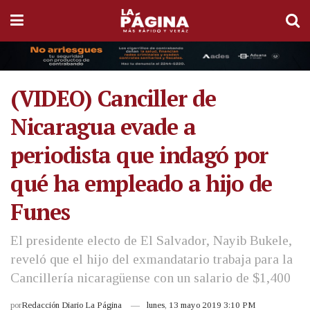
(VIDEO) Canciller de
Nicaragua evade a
periodista que indagó por
qué ha empleado a hijo de
Funes
El presidente electo de El Salvador, Nayib Bukele,
reveló que el hijo del exmandatario trabaja para la
Cancillería nicaragüense con un salario de $1,400
por
Redacción Diario La Página
lunes, 13 mayo 2019 3:10 PM