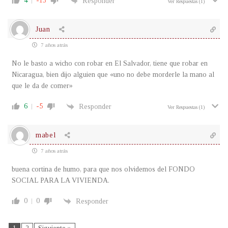
4
-13
Responder
Ver Respuestas
(1)
Juan
7 años atrás
No le basto a wicho con robar en El Salvador, tiene que robar en
Nicaragua, bien dijo alguien que «uno no debe morderle la mano al
que le da de comer»
6
-5
Responder
Ver Respuestas
(1)
mabel
7 años atrás
buena cortina de humo, para que nos olvidemos del FONDO
SOCIAL PARA LA VIVIENDA.
0
0
Responder