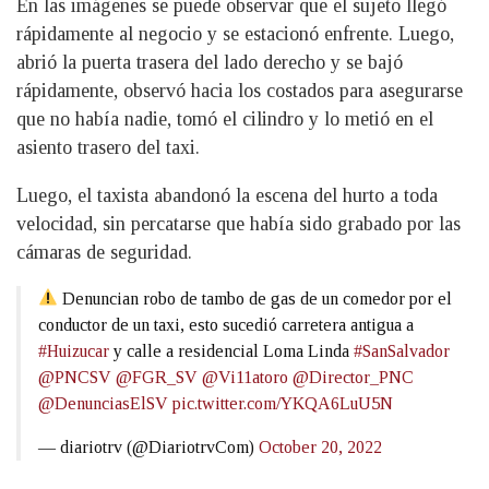
En las imágenes se puede observar que el sujeto llegó
rápidamente al negocio y se estacionó enfrente. Luego,
abrió la puerta trasera del lado derecho y se bajó
rápidamente, observó hacia los costados para asegurarse
que no había nadie, tomó el cilindro y lo metió en el
asiento trasero del taxi.
Luego, el taxista abandonó la escena del hurto a toda
velocidad, sin percatarse que había sido grabado por las
cámaras de seguridad.
Denuncian robo de tambo de gas de un comedor por el
conductor de un taxi, esto sucedió carretera antigua a
#Huizucar
y calle a residencial Loma Linda
#SanSalvador
@PNCSV
@FGR_SV
@Vi11atoro
@Director_PNC
@DenunciasElSV
pic.twitter.com/YKQA6LuU5N
— diariotrv (@DiariotrvCom)
October 20, 2022