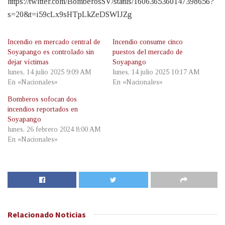
https://twitter.com/BomberosSV/status/1606365360147398656?
s=20&t=i59cLx9sHTpLkZeDSWlJZg
Incendio en mercado central de
Incendio consume cinco
Soyapango es controlado sin
puestos del mercado de
dejar víctimas
Soyapango
lunes, 14 julio 2025 9:09 AM
lunes, 14 julio 2025 10:17 AM
En «Nacionales»
En «Nacionales»
Bomberos sofocan dos
incendios reportados en
Soyapango
lunes, 26 febrero 2024 8:00 AM
En «Nacionales»
Relacionado
Noticias