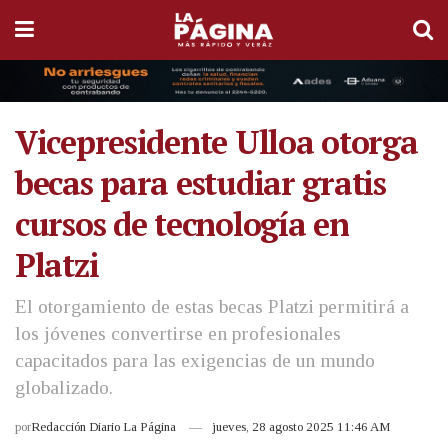
Vicepresidente Ulloa otorga
becas para estudiar gratis
cursos de tecnología en
Platzi
El otorgamiento de estas becas Platzi permitirá a
los jóvenes convertirse en profesionales
capacitados para las exigencias de un mundo
globalizado.
por
Redacción Diario La Página
jueves, 28 agosto 2025 11:46 AM