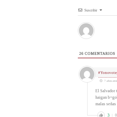
Suscribir
26
COMENTARIOS
#Yonovote
7 años atrá
El Salvador 
haigan b=gob
malas señas 
3
0