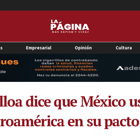
as
Empresarial
Opinión
Cultura
Ulloa dice que México
roamérica en su pacto