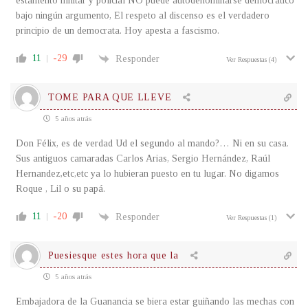
estamento militar y policial NO puede autodenominarse democrático
bajo ningún argumento, El respeto al discenso es el verdadero
principio de un democrata. Hoy apesta a fascismo.
11
-29
Responder
Ver Respuestas
(4)
TOME PARA QUE LLEVE
5 años atrás
Don Félix, es de verdad Ud el segundo al mando?… Ni en su casa.
Sus antiguos camaradas Carlos Arias, Sergio Hernández, Raúl
Hernandez,etc,etc ya lo hubieran puesto en tu lugar. No digamos
Roque , Lil o su papá.
11
-20
Responder
Ver Respuestas
(1)
Puesiesque estes hora que la
5 años atrás
Embajadora de la Guanancia se biera estar guiñando las mechas con