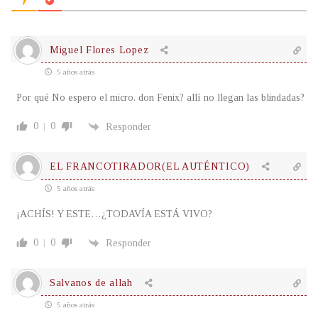
Miguel Flores Lopez
5 años atrás
Por qué No espero el micro. don Fenix? allí no llegan las blindadas?
0
0
Responder
EL FRANCOTIRADOR(EL AUTÉNTICO)
5 años atrás
¡ACHÍS! Y ESTE…¿TODAVÍA ESTÁ VIVO?
0
0
Responder
Salvanos de allah
5 años atrás