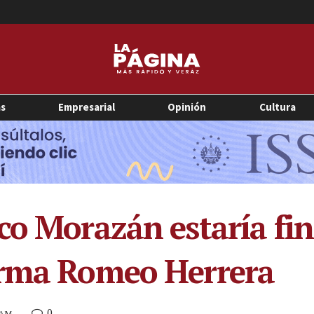
as
Empresarial
Opinión
Cultura
co Morazán estaría fin
irma Romeo Herrera
0
0 AM