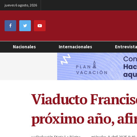
jueves 6 agosto, 2026
Nacionales
Internacionales
Entrevist
Viaducto Francis
próximo año, af
por
Redacción Diario La Página
miércoles, 9 abril 2025 9:4