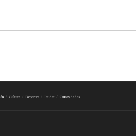
ión
Cultura
Deportes
Jet Set
Curiosidades