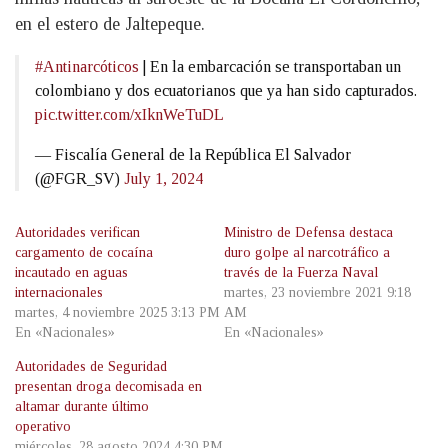
en el estero de Jaltepeque.
#Antinarcóticos
| En la embarcación se transportaban un
colombiano y dos ecuatorianos que ya han sido capturados.
pic.twitter.com/xIknWeTuDL
— Fiscalía General de la República El Salvador
(@FGR_SV)
July 1, 2024
Autoridades verifican
Ministro de Defensa destaca
cargamento de cocaína
duro golpe al narcotráfico a
incautado en aguas
través de la Fuerza Naval
internacionales
martes, 23 noviembre 2021 9:18
martes, 4 noviembre 2025 3:13 PM
AM
En «Nacionales»
En «Nacionales»
Autoridades de Seguridad
presentan droga decomisada en
altamar durante último
operativo
miércoles, 28 agosto 2024 4:30 PM