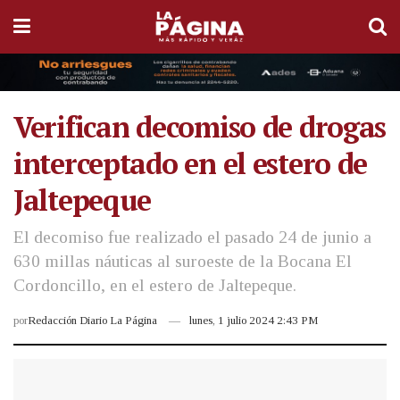
Verifican decomiso de drogas
interceptado en el estero de
Jaltepeque
El decomiso fue realizado el pasado 24 de junio a
630 millas náuticas al suroeste de la Bocana El
Cordoncillo, en el estero de Jaltepeque.
por
Redacción Diario La Página
lunes, 1 julio 2024 2:43 PM