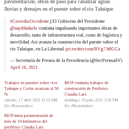
pavimentación, obras de paso para canalizar aguas
lluvias y drenajes en el puente sobre el río Talnique.
#CorredorOccidente
| El Gobierno del Presidente
@nayibbukele
continúa impulsando importantes obras de
desarrollo, tanto de infraestructura vial, como de logística y
movilidad. Así avanza la construcción del puente sobre el
río Talnique, en La Libertad.
pic.twitter.com/BVg73t8GCa
— Secretaría de Prensa de la Presidencia (@SecPrensaSV)
April 16, 2021
Trabajos en puentes sobre ríos
MOP continúa trabajos de
Talnique y Colón avanzan al 50
construcción de Periférico
%
Claudia Lars
sábado, 17 abril 2021 11:19 AM
domingo, 18 julio 2021 3:38 PM
En «Nacionales»
En «Nacionales»
MOP inicia pavimentación de
más de 10 kilómetros del
periférico Claudia Lars