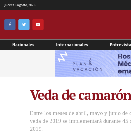
jueves 6 agosto, 2026
Nacionales
Internacionales
Entrevist
Veda de camarón 
Entre los meses de abril, mayo y junio de
veda de 2019 se implementará durante 45 dí
2019.