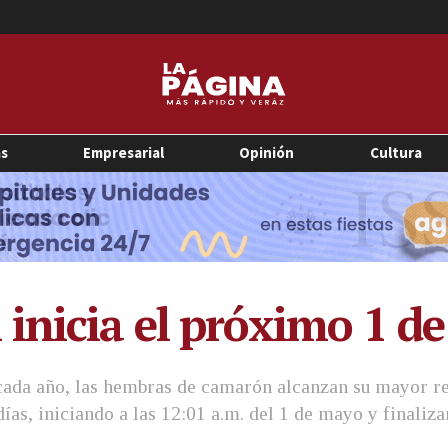
as
Empresarial
Opinión
Cultura
inicia el próximo 1 d
 cada año, las hembras de camarón alcanzan su mayor re
as, iniciando a las 12:01 a.m. del 1 de mayo y finalizan