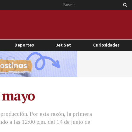
Deportes
Jet Set
Curiosidades
e mayo
producción. Por esta razón, la primera
do a las 12:00 p.m. del 14 de junio de